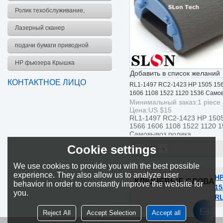
комплект
Ролик техобслуживание,
комплект
Лазерный сканер
подачи бумаги приводной
ремень
HP фьюзера Крышка
Добавить в список желаний
КОНТАКТНОЕ ЛИЦО
RL1-1497 RC2-1423 HP 1505 15
1606 1108 1522 1120 1536 Само
ролика
Минимальный заказ:
1
piece
Цена:
US $
15
RL1-1497 RC2-1423 HP 150
1566 1606 1108 1522 1120 
Самовывоз ролика
Cookie settings
1
We use cookies to provide you with the best possible
experience. They also allow us to analyze user
HP
КЛЮЧЕВЫЕ СЛОВА
behavior in order to constantly improve the website for
15
you.
RL
Reject All
Accept Selection
Accept all