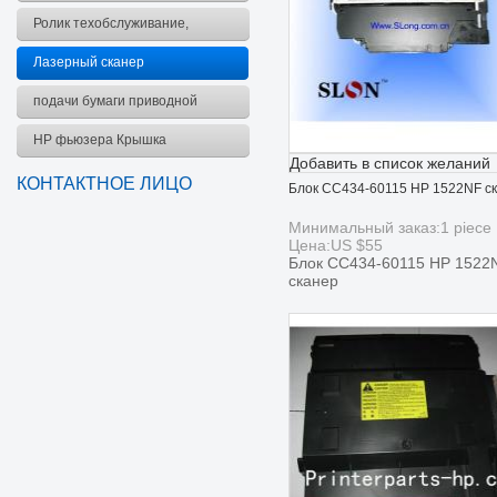
комплект
Ролик техобслуживание,
комплект
Лазерный сканер
подачи бумаги приводной
ремень
HP фьюзера Крышка
Добавить в список желаний
КОНТАКТНОЕ ЛИЦО
Блок CC434-60115 HP 1522NF с
Минимальный заказ:
1
piece
Цена:
US $
55
Блок CC434-60115 HP 1522
сканер