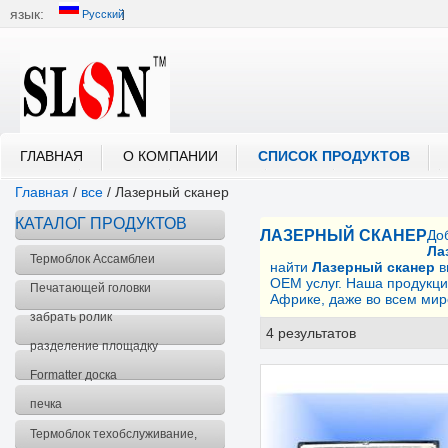
язык:
Русский
中文
English
العربية
Português
Русский
ГЛАВНАЯ
О КОМПАНИИ
СПИСОК ПРОДУКТОВ
Главная
/
все
/
Лазерный сканер
КАТАЛОГ ПРОДУКТОВ
ЛАЗЕРНЫЙ СКАНЕР
До
Ла
Термоблок Ассамблеи
найти
Лазерный сканер
в
OEM услуг. Наша продукци
Печатающей головки
Африке, даже во всем мир
забрать ролик
4 результатов
спис
разделение площадку
Formatter доска
печка
Термоблок техобслуживание,