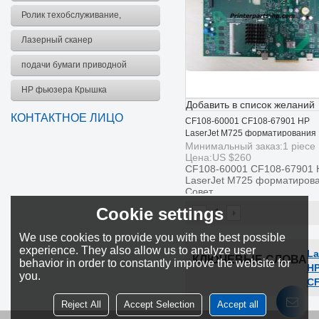
комплект
Ролик техобслуживание,
комплект
Лазерный сканер
подачи бумаги приводной
ремень
HP фьюзера Крышка
Добавить в список желаний
КОНТАКТНОЕ ЛИЦО
CF108-60001 CF108-67901 HP
LaserJet M725 форматирования
Совет
Минимальный заказ:
1
piece
Цена:
US $
260
CF108-60001 CF108-67901 
LaserJet M725 форматиров
Совет
Cookie settings
1
We use cookies to provide you with the best possible
experience. They also allow us to analyze user
La
КЛЮЧЕВЫЕ СЛОВА
behavior in order to constantly improve the website for
HP
you.
CF
Reject All
Accept Selection
Accept all