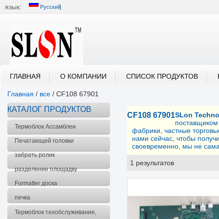
язык:
Русский
中文
English
العربية
Português
Русский
ГЛАВНАЯ
О КОМПАНИИ
СПИСОК ПРОДУКТОВ
Главная
/
все
/
CF108 67901
КАТАЛОГ ПРОДУКТОВ
CF108 67901
SLon Techno
поставщико
Термоблок Ассамблеи
фабрики, частные торгов
нами сейчас, чтобы полу
Печатающей головки
своевременно, мы не сам
забрать ролик
1 результатов
спис
разделение площадку
Formatter доска
печка
Термоблок техобслуживание,