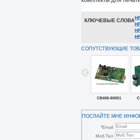
комплекты для печат
HP
КЛЮЧЕВЫЕ СЛОВА
HP
HP
HP
СОПУТСТВУЮЩИЕ ТО
CB406-60001
C
Q5427-60001 HP
Lase
ПОСЛАЙТЕ МНЕ ИНФО
LaserJet 1022
фор
форматирования
*
Email
Моб.Тел
Совет