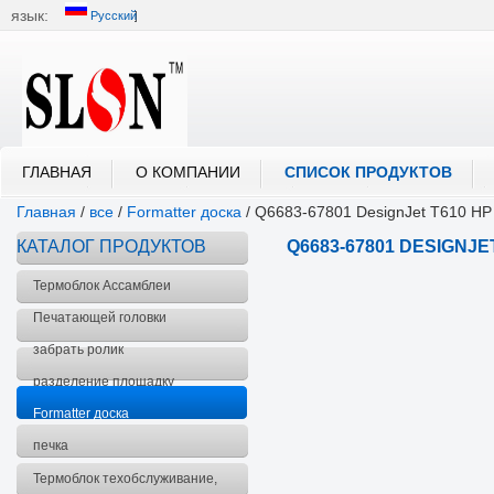
язык:
Русский
中文
English
العربية
Português
Русский
ГЛАВНАЯ
О КОМПАНИИ
СПИСОК ПРОДУКТОВ
Главная
/
все
/
Formatter доска
/
Q6683-67801 DesignJet T610 HP
КАТАЛОГ ПРОДУКТОВ
Q6683-67801 DESIGNJ
Термоблок Ассамблеи
Печатающей головки
забрать ролик
разделение площадку
Formatter доска
печка
Термоблок техобслуживание,