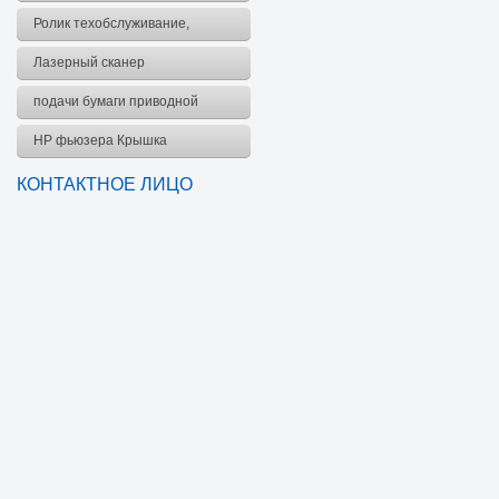
комплект
Ролик техобслуживание,
комплект
Лазерный сканер
подачи бумаги приводной
ремень
HP фьюзера Крышка
КОНТАКТНОЕ ЛИЦО