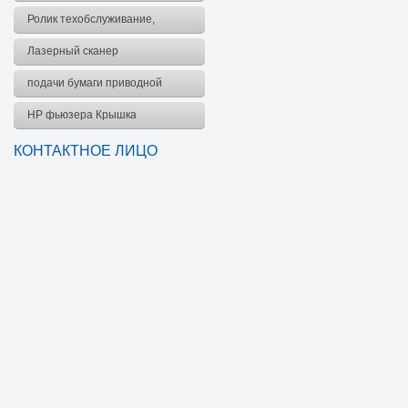
комплект
Ролик техобслуживание,
комплект
Лазерный сканер
подачи бумаги приводной
ремень
HP фьюзера Крышка
КОНТАКТНОЕ ЛИЦО