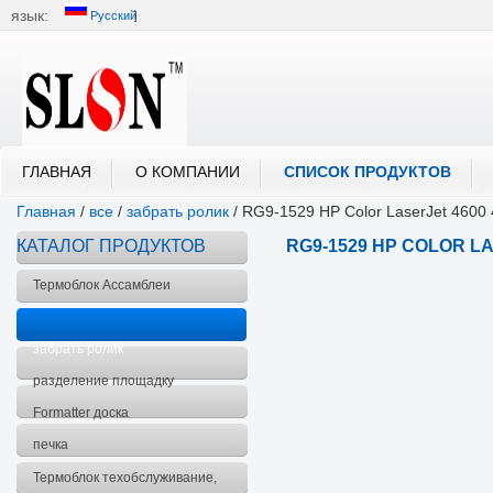
язык:
Русский
中文
English
العربية
Português
Русский
ГЛАВНАЯ
О КОМПАНИИ
СПИСОК ПРОДУКТОВ
Главная
/
все
/
забрать ролик
/
RG9-1529 HP Color LaserJet 4600
КАТАЛОГ ПРОДУКТОВ
RG9-1529 HP COLOR L
РОЛИКА
Термоблок Ассамблеи
Печатающей головки
забрать ролик
разделение площадку
Formatter доска
печка
Термоблок техобслуживание,