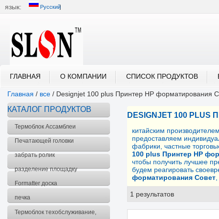
язык:
Русский
中文
English
العربية
Português
Русский
ГЛАВНАЯ
О КОМПАНИИ
СПИСОК ПРОДУКТОВ
Главная
/
все
/
Designjet 100 plus Принтер HP форматирования 
КАТАЛОГ ПРОДУКТОВ
DESIGNJET 100 PLUS
Термоблок Ассамблеи
китайским производителе
предоставляем индивиду
Печатающей головки
фабрики, частные торгов
100 plus Принтер HP фо
забрать ролик
чтобы получить лучшее п
разделение площадку
будем реагировать своевр
форматирования Совет
Formatter доска
1 результатов
спис
печка
Термоблок техобслуживание,