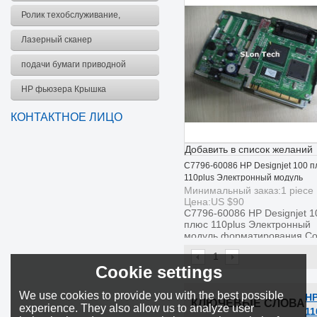
комплект
Ролик техобслуживание,
комплект
Лазерный сканер
подачи бумаги приводной
ремень
HP фьюзера Крышка
КОНТАКТНОЕ ЛИЦО
Добавить в список желаний
C7796-60086 HP Designjet 100 
110plus Электронный модуль
форматирования Совет
Минимальный заказ:
1
piece
Цена:
US $
90
C7796-60086 HP Designjet 1
плюс 110plus Электронный
модуль форматирования Со
1
Cookie settings
We use cookies to provide you with the best possible
HP
КЛЮЧЕВЫЕ СЛОВА
experience. They also allow us to analyze user
11