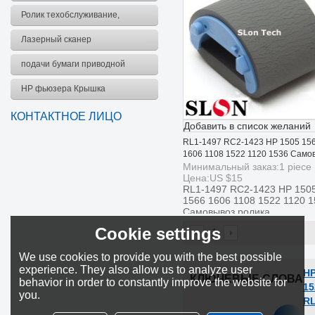
комплект
Ролик техобслуживание,
комплект
Лазерный сканер
подачи бумаги приводной
ремень
HP фьюзера Крышка
КОНТАКТНОЕ ЛИЦО
Добавить в список желаний
RL1-1497 RC2-1423 HP 1505 15
1606 1108 1522 1120 1536 Само
ролика
Минимальный заказ:
1
piece
Цена:
US $
15
RL1-1497 RC2-1423 HP 150
1566 1606 1108 1522 1120 
Самовывоз ролика
Cookie settings
1
We use cookies to provide you with the best possible
experience. They also allow us to analyze user
HP
КЛЮЧЕВЫЕ СЛОВА
behavior in order to constantly improve the website for
15
you.
RL