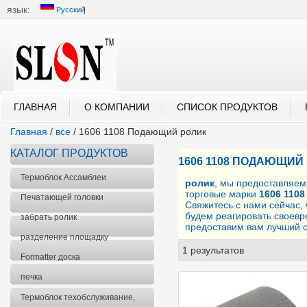
язык:
Русский
中文
English
العربية
Português
Русский
ГЛАВНАЯ
О КОМПАНИИ
СПИСОК ПРОДУКТОВ
Главная
/
все
/
1606 1108 Подающий ролик
КАТАЛОГ ПРОДУКТОВ
1606 1108 ПОДАЮЩИЙ
Термоблок Ассамблеи
ролик
, мы предоставляе
торговые марки
1606 110
Печатающей головки
Свяжитесь с нами сейчас,
будем реагировать своевр
забрать ролик
предоставим вам лучший с
разделение площадку
1 результатов
спис
Formatter доска
печка
Термоблок техобслуживание,