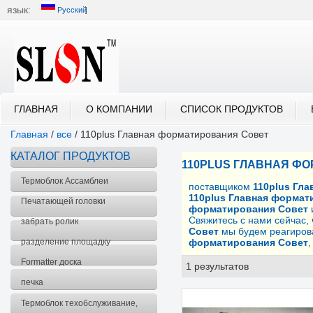
язык:
Русский
中文
English
العربية
Português
Русский
ГЛАВНАЯ
О КОМПАНИИ
СПИСОК ПРОДУКТОВ
Главная
/
все
/
110plus Главная форматирования Совет
КАТАЛОГ ПРОДУКТОВ
110PLUS ГЛАВНАЯ Ф
Термоблок Ассамблеи
поставщиком
110plus Гл
110plus Главная формат
Печатающей головки
форматирования Совет
Свяжитесь с нами сейчас,
забрать ролик
Совет
мы будем реагирова
разделение площадку
форматирования Совет
Formatter доска
1 результатов
спис
печка
Термоблок техобслуживание,