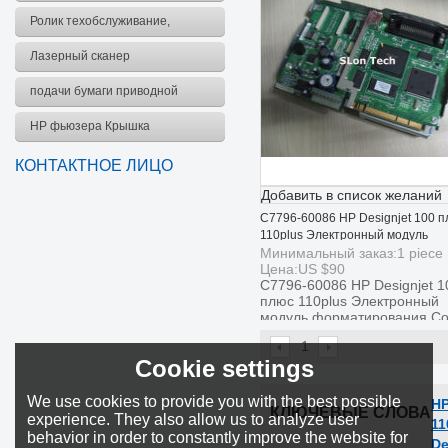
комплект
Ролик техобслуживание,
комплект
Лазерный сканер
подачи бумаги приводной
ремень
HP фьюзера Крышка
КОНТАКТНОЕ ЛИЦО
Добавить в список желаний
C7796-60086 HP Designjet 100 
110plus Электронный модуль
форматирования Совет
Минимальный заказ:
1
piece
Цена:
US $
90
C7796-60086 HP Designjet 1
плюс 110plus Электронный
модуль форматирования Со
1
Cookie settings
We use cookies to provide you with the best possible
HP
КЛЮЧЕВЫЕ СЛОВА
experience. They also allow us to analyze user
11
behavior in order to constantly improve the website for
De